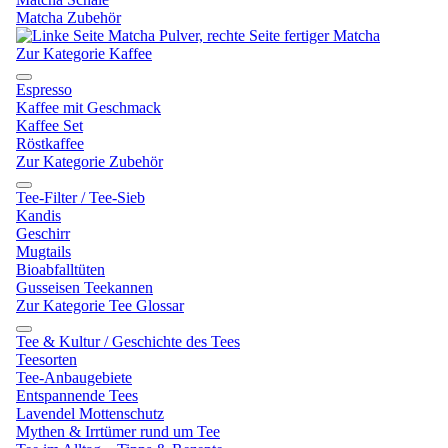
Matcha Zubehör
Zur Kategorie Kaffee
Espresso
Kaffee mit Geschmack
Kaffee Set
Röstkaffee
Zur Kategorie Zubehör
Tee-Filter / Tee-Sieb
Kandis
Geschirr
Mugtails
Bioabfalltüten
Gusseisen Teekannen
Zur Kategorie Tee Glossar
Tee & Kultur / Geschichte des Tees
Teesorten
Tee-Anbaugebiete
Entspannende Tees
Lavendel Mottenschutz
Mythen & Irrtümer rund um Tee