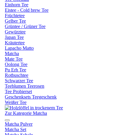
Einhorn Tee
Eistee - Cold brew Tee
Früchtetee
Gelber Tee
Grüntee / Grüner Tee
Gewürztee
Japan Tee
Kräutertee
Lapacho Matto
Matcha
Mate Tee
Oolong Tee
Pu Erh Tee
Rotbuschtee
Schwarzer Tee
Teeblumen Teerosen
Tee Probierset
Geschenksets Teegeschenk
Weißer Tee
Zur Kategorie Matcha
Matcha Pulver
Matcha Set
Matcha Schale