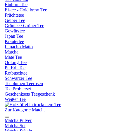
Einhorn Tee
Eistee - Cold brew Tee
Früchtetee
Gelber Tee
Grüntee / Grüner Tee
Gewürztee
Japan Tee
Kräutertee
Lapacho Matto
Matcha
Mate Tee
Oolong Tee
Pu Erh Tee
Rotbuschtee
Schwarzer Tee
Teeblumen Teerosen
Tee Probierset
Geschenksets Teegeschenk
Weißer Tee
Zur Kategorie Matcha
Matcha Pulver
Matcha Set
Matcha Schale