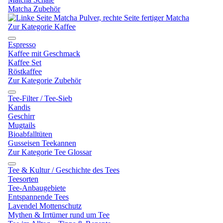
Matcha Zubehör
Zur Kategorie Kaffee
Espresso
Kaffee mit Geschmack
Kaffee Set
Röstkaffee
Zur Kategorie Zubehör
Tee-Filter / Tee-Sieb
Kandis
Geschirr
Mugtails
Bioabfalltüten
Gusseisen Teekannen
Zur Kategorie Tee Glossar
Tee & Kultur / Geschichte des Tees
Teesorten
Tee-Anbaugebiete
Entspannende Tees
Lavendel Mottenschutz
Mythen & Irrtümer rund um Tee