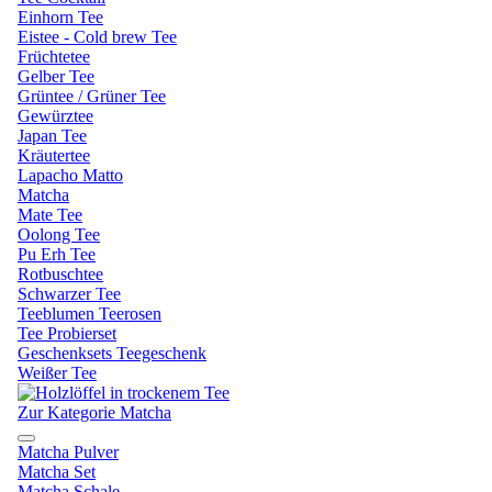
Einhorn Tee
Eistee - Cold brew Tee
Früchtetee
Gelber Tee
Grüntee / Grüner Tee
Gewürztee
Japan Tee
Kräutertee
Lapacho Matto
Matcha
Mate Tee
Oolong Tee
Pu Erh Tee
Rotbuschtee
Schwarzer Tee
Teeblumen Teerosen
Tee Probierset
Geschenksets Teegeschenk
Weißer Tee
Zur Kategorie Matcha
Matcha Pulver
Matcha Set
Matcha Schale