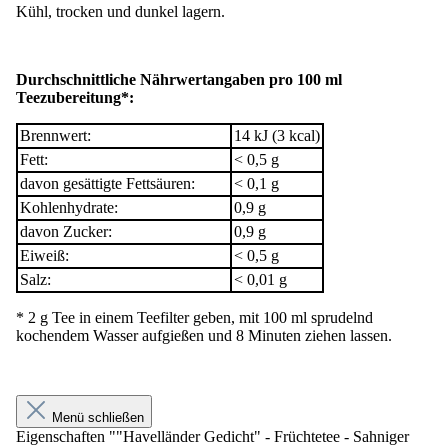
Kühl, trocken und dunkel lagern.
Durchschnittliche Nährwertangaben pro 100 ml
Teezubereitung*:
Brennwert:
14 kJ (3 kcal)
Fett:
< 0,5 g
davon gesättigte Fettsäuren:
< 0,1 g
Kohlenhydrate:
0,9 g
davon Zucker:
0,9 g
Eiweiß:
< 0,5 g
Salz:
< 0,01 g
* 2 g Tee in einem Teefilter geben, mit 100 ml sprudelnd
kochendem Wasser aufgießen und 8 Minuten ziehen lassen.
Menü schließen
Eigenschaften ""Havelländer Gedicht" - Früchtetee - Sahniger