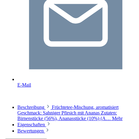
E-Mail
Beschreibung
Früchtetee-Mischung, aromatisiert
Geschmack: Sahniger Pfirsich mit Ananas Zutaten:
Birnenstücke (56%), Ananasstücke (10%) (A…
Mehr
Eigenschaften
Bewertungen