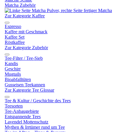
Matcha Zubehör
Zur Kategorie Kaffee
Espresso
Kaffee mit Geschmack
Kaffee Set
Röstkaffee
Zur Kategorie Zubehör
Tee-Filter / Tee-Sieb
Kandis
Geschirr
Mugtails
Bioabfalltüten
Gusseisen Teekannen
Zur Kategorie Tee Glossar
Tee & Kultur / Geschichte des Tees
Teesorten
Tee-Anbaugebiete
Entspannende Tees
Lavendel Mottenschutz
Mythen & Irrtümer rund um Tee