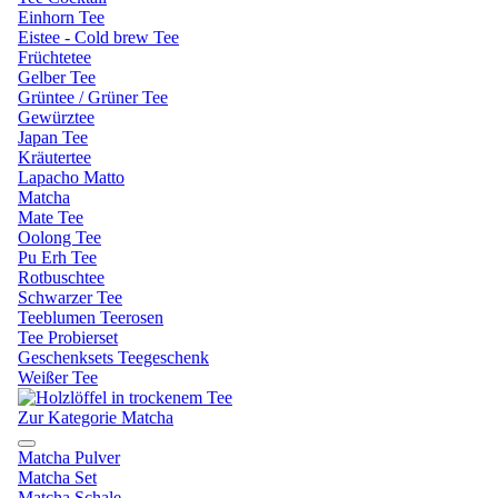
Einhorn Tee
Eistee - Cold brew Tee
Früchtetee
Gelber Tee
Grüntee / Grüner Tee
Gewürztee
Japan Tee
Kräutertee
Lapacho Matto
Matcha
Mate Tee
Oolong Tee
Pu Erh Tee
Rotbuschtee
Schwarzer Tee
Teeblumen Teerosen
Tee Probierset
Geschenksets Teegeschenk
Weißer Tee
Zur Kategorie Matcha
Matcha Pulver
Matcha Set
Matcha Schale