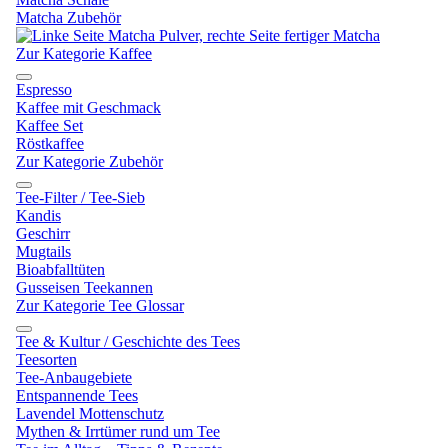
Matcha Zubehör
Zur Kategorie Kaffee
Espresso
Kaffee mit Geschmack
Kaffee Set
Röstkaffee
Zur Kategorie Zubehör
Tee-Filter / Tee-Sieb
Kandis
Geschirr
Mugtails
Bioabfalltüten
Gusseisen Teekannen
Zur Kategorie Tee Glossar
Tee & Kultur / Geschichte des Tees
Teesorten
Tee-Anbaugebiete
Entspannende Tees
Lavendel Mottenschutz
Mythen & Irrtümer rund um Tee