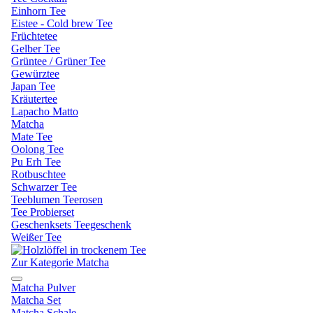
Einhorn Tee
Eistee - Cold brew Tee
Früchtetee
Gelber Tee
Grüntee / Grüner Tee
Gewürztee
Japan Tee
Kräutertee
Lapacho Matto
Matcha
Mate Tee
Oolong Tee
Pu Erh Tee
Rotbuschtee
Schwarzer Tee
Teeblumen Teerosen
Tee Probierset
Geschenksets Teegeschenk
Weißer Tee
Zur Kategorie Matcha
Matcha Pulver
Matcha Set
Matcha Schale