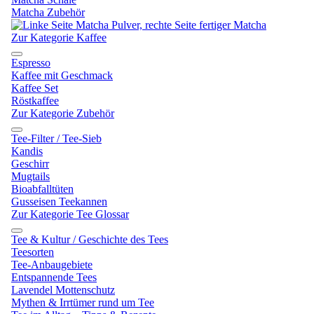
Matcha Zubehör
Zur Kategorie Kaffee
Espresso
Kaffee mit Geschmack
Kaffee Set
Röstkaffee
Zur Kategorie Zubehör
Tee-Filter / Tee-Sieb
Kandis
Geschirr
Mugtails
Bioabfalltüten
Gusseisen Teekannen
Zur Kategorie Tee Glossar
Tee & Kultur / Geschichte des Tees
Teesorten
Tee-Anbaugebiete
Entspannende Tees
Lavendel Mottenschutz
Mythen & Irrtümer rund um Tee