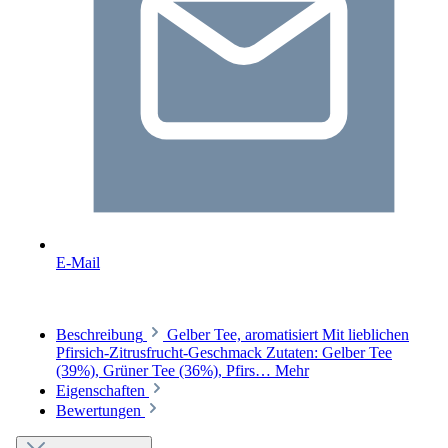
E-Mail
Beschreibung
Gelber Tee, aromatisiert Mit lieblichen
Pfirsich-Zitrusfrucht-Geschmack Zutaten: Gelber Tee
(39%), Grüner Tee (36%), Pfirs…
Mehr
Eigenschaften
Bewertungen