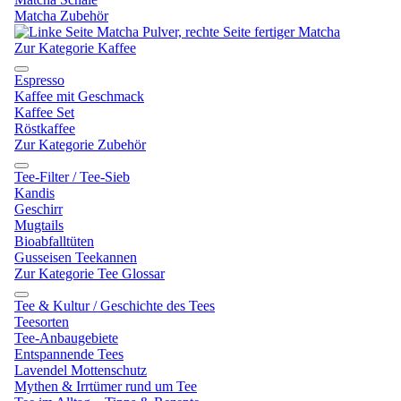
Matcha Zubehör
Zur Kategorie Kaffee
Espresso
Kaffee mit Geschmack
Kaffee Set
Röstkaffee
Zur Kategorie Zubehör
Tee-Filter / Tee-Sieb
Kandis
Geschirr
Mugtails
Bioabfalltüten
Gusseisen Teekannen
Zur Kategorie Tee Glossar
Tee & Kultur / Geschichte des Tees
Teesorten
Tee-Anbaugebiete
Entspannende Tees
Lavendel Mottenschutz
Mythen & Irrtümer rund um Tee