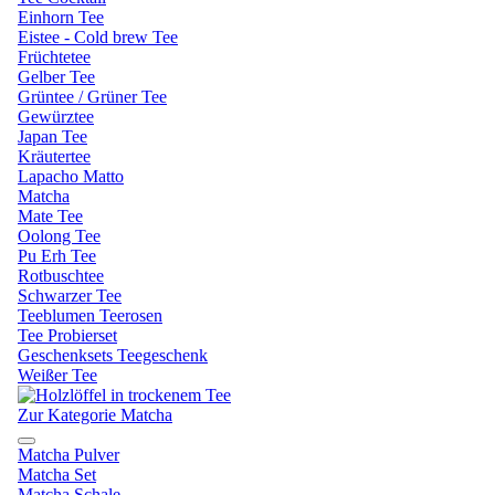
Einhorn Tee
Eistee - Cold brew Tee
Früchtetee
Gelber Tee
Grüntee / Grüner Tee
Gewürztee
Japan Tee
Kräutertee
Lapacho Matto
Matcha
Mate Tee
Oolong Tee
Pu Erh Tee
Rotbuschtee
Schwarzer Tee
Teeblumen Teerosen
Tee Probierset
Geschenksets Teegeschenk
Weißer Tee
Zur Kategorie Matcha
Matcha Pulver
Matcha Set
Matcha Schale