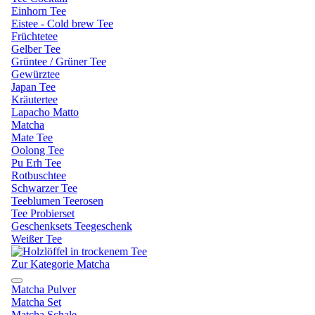
Einhorn Tee
Eistee - Cold brew Tee
Früchtetee
Gelber Tee
Grüntee / Grüner Tee
Gewürztee
Japan Tee
Kräutertee
Lapacho Matto
Matcha
Mate Tee
Oolong Tee
Pu Erh Tee
Rotbuschtee
Schwarzer Tee
Teeblumen Teerosen
Tee Probierset
Geschenksets Teegeschenk
Weißer Tee
Zur Kategorie Matcha
Matcha Pulver
Matcha Set
Matcha Schale