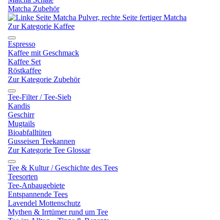
Matcha Zubehör
Zur Kategorie Kaffee
Espresso
Kaffee mit Geschmack
Kaffee Set
Röstkaffee
Zur Kategorie Zubehör
Tee-Filter / Tee-Sieb
Kandis
Geschirr
Mugtails
Bioabfalltüten
Gusseisen Teekannen
Zur Kategorie Tee Glossar
Tee & Kultur / Geschichte des Tees
Teesorten
Tee-Anbaugebiete
Entspannende Tees
Lavendel Mottenschutz
Mythen & Irrtümer rund um Tee