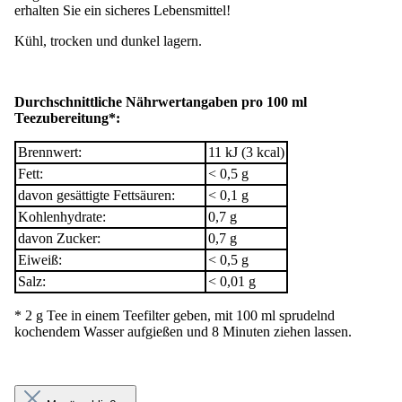
erhalten Sie ein sicheres Lebensmittel!
Kühl, trocken und dunkel lagern.
Durchschnittliche Nährwertangaben pro 100 ml
Teezubereitung*:
Brennwert:
11 kJ (3 kcal)
Fett:
< 0,5 g
davon gesättigte Fettsäuren:
< 0,1 g
Kohlenhydrate:
0,7 g
davon Zucker:
0,7 g
Eiweiß:
< 0,5 g
Salz:
< 0,01 g
* 2 g Tee in einem Teefilter geben, mit 100 ml sprudelnd
kochendem Wasser aufgießen und 8 Minuten ziehen lassen.