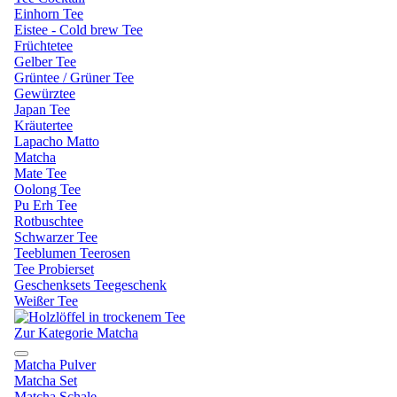
Einhorn Tee
Eistee - Cold brew Tee
Früchtetee
Gelber Tee
Grüntee / Grüner Tee
Gewürztee
Japan Tee
Kräutertee
Lapacho Matto
Matcha
Mate Tee
Oolong Tee
Pu Erh Tee
Rotbuschtee
Schwarzer Tee
Teeblumen Teerosen
Tee Probierset
Geschenksets Teegeschenk
Weißer Tee
Zur Kategorie Matcha
Matcha Pulver
Matcha Set
Matcha Schale