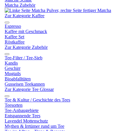
Matcha Zubehör
Zur Kategorie Kaffee
Espresso
Kaffee mit Geschmack
Kaffee Set
Röstkaffee
Zur Kategorie Zubehör
Tee-Filter / Tee-Sieb
Kandis
Geschirr
Mugtails
Bioabfalltüten
Gusseisen Teekannen
Zur Kategorie Tee Glossar
Tee & Kultur / Geschichte des Tees
Teesorten
Tee-Anbaugebiete
Entspannende Tees
Lavendel Mottenschutz
Mythen & Irrtümer rund um Tee