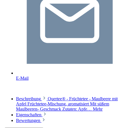
E-Mail
Beschreibung
Quertee® - Früchtetee - Maulbeere mit
Apfel Früchtetee-Mischung, aromatisiert Mit süßem
Maulbeeren- Geschmack Zutaten: Apfe…
Mehr
Eigenschaften
Bewertungen