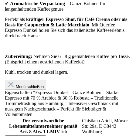
✔
Aromafrische Verpackung
– Ganze Bohnen für
langanhaltenden Kaffeegenuss.
Perfekt als
kräftiger Espresso-Shot, für Café Crema oder als
Basis für Cappuccino & Latte Macchiato
. Mit Querfee
Espresso Dunkel holen Sie sich das italienische Kaffeeerlebnis
direkt nach Hause.
Zubereitung:
Nehmen Sie 6 - 8 g gemahlenen Kaffee pro Tasse.
(Entspricht einem gestrichenen Kaffeelot)
Kühl, trocken und dunkel lagern.
Menü schließen
Eigenschaften "Espresso Dunkel – Ganze Bohnen – Starker
Espresso mit 70 % Arabica & 30 % Robusta – Traditionelle
Trommelröstung aus Hamburg – Intensiver Geschmack mit
nussigem Nachgeschmack – Perfekt für Siebträger &
Vollautomaten"
Der verantwortliche
Chistiana Artelt, Mörser
Lebensmittelunternehmer gemäß
Str. 29a, D-38442
Art. 8 Abs. 1 LMIV ist:
Wolfsburg