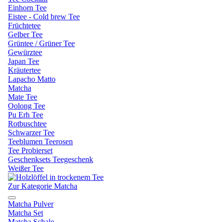
Einhorn Tee
Eistee - Cold brew Tee
Früchtetee
Gelber Tee
Grüntee / Grüner Tee
Gewürztee
Japan Tee
Kräutertee
Lapacho Matto
Matcha
Mate Tee
Oolong Tee
Pu Erh Tee
Rotbuschtee
Schwarzer Tee
Teeblumen Teerosen
Tee Probierset
Geschenksets Teegeschenk
Weißer Tee
Zur Kategorie Matcha
Matcha Pulver
Matcha Set
Matcha Schale