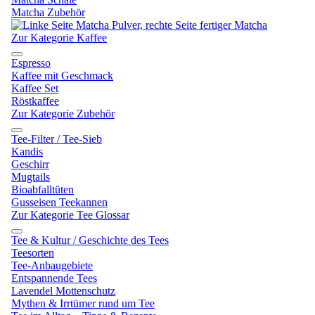
Matcha Zubehör
Zur Kategorie Kaffee
Espresso
Kaffee mit Geschmack
Kaffee Set
Röstkaffee
Zur Kategorie Zubehör
Tee-Filter / Tee-Sieb
Kandis
Geschirr
Mugtails
Bioabfalltüten
Gusseisen Teekannen
Zur Kategorie Tee Glossar
Tee & Kultur / Geschichte des Tees
Teesorten
Tee-Anbaugebiete
Entspannende Tees
Lavendel Mottenschutz
Mythen & Irrtümer rund um Tee