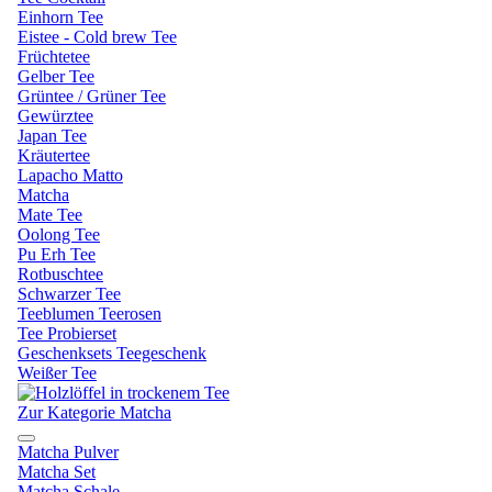
Einhorn Tee
Eistee - Cold brew Tee
Früchtetee
Gelber Tee
Grüntee / Grüner Tee
Gewürztee
Japan Tee
Kräutertee
Lapacho Matto
Matcha
Mate Tee
Oolong Tee
Pu Erh Tee
Rotbuschtee
Schwarzer Tee
Teeblumen Teerosen
Tee Probierset
Geschenksets Teegeschenk
Weißer Tee
Zur Kategorie Matcha
Matcha Pulver
Matcha Set
Matcha Schale