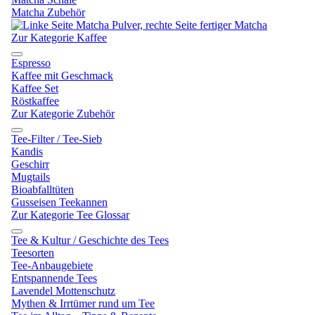
Matcha Zubehör
Zur Kategorie Kaffee
Espresso
Kaffee mit Geschmack
Kaffee Set
Röstkaffee
Zur Kategorie Zubehör
Tee-Filter / Tee-Sieb
Kandis
Geschirr
Mugtails
Bioabfalltüten
Gusseisen Teekannen
Zur Kategorie Tee Glossar
Tee & Kultur / Geschichte des Tees
Teesorten
Tee-Anbaugebiete
Entspannende Tees
Lavendel Mottenschutz
Mythen & Irrtümer rund um Tee