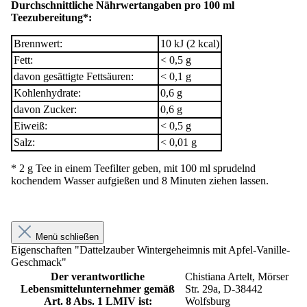
Durchschnittliche Nährwertangaben pro 100 ml
Teezubereitung*:
Brennwert:
10 kJ (2 kcal)
Fett:
< 0,5 g
davon gesättigte Fettsäuren:
< 0,1 g
Kohlenhydrate:
0,6 g
davon Zucker:
0,6 g
Eiweiß:
< 0,5 g
Salz:
< 0,01 g
* 2 g Tee in einem Teefilter geben, mit 100 ml sprudelnd
kochendem Wasser aufgießen und 8 Minuten ziehen lassen.
Menü schließen
Eigenschaften "Dattelzauber Wintergeheimnis mit Apfel-Vanille-
Geschmack"
Der verantwortliche
Chistiana Artelt, Mörser
Lebensmittelunternehmer gemäß
Str. 29a, D-38442
Art. 8 Abs. 1 LMIV ist:
Wolfsburg