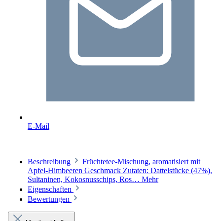
E-Mail
Beschreibung
Früchtetee-Mischung, aromatisiert mit
Apfel-Himbeeren Geschmack Zutaten: Dattelstücke (47%),
Sultaninen, Kokosnusschips, Ros…
Mehr
Eigenschaften
Bewertungen