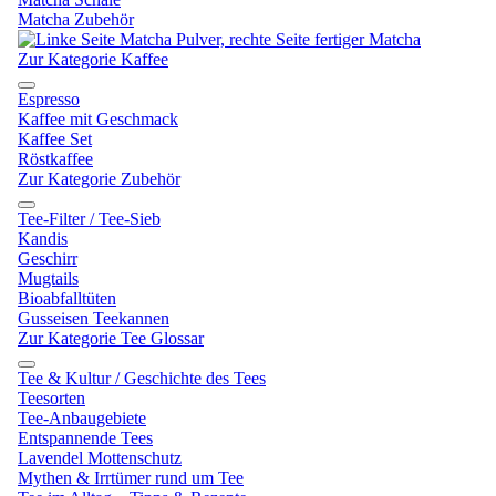
Matcha Zubehör
Zur Kategorie Kaffee
Espresso
Kaffee mit Geschmack
Kaffee Set
Röstkaffee
Zur Kategorie Zubehör
Tee-Filter / Tee-Sieb
Kandis
Geschirr
Mugtails
Bioabfalltüten
Gusseisen Teekannen
Zur Kategorie Tee Glossar
Tee & Kultur / Geschichte des Tees
Teesorten
Tee-Anbaugebiete
Entspannende Tees
Lavendel Mottenschutz
Mythen & Irrtümer rund um Tee