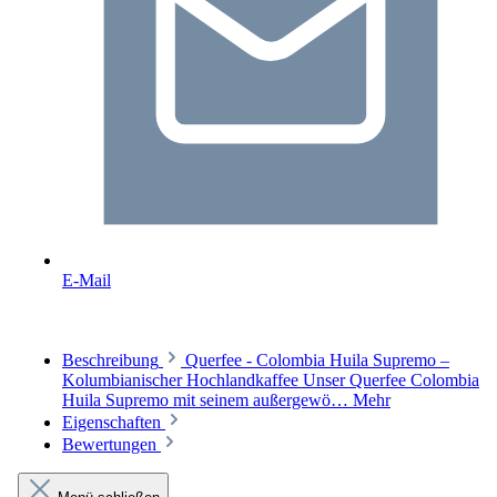
E-Mail
Beschreibung
Querfee - Colombia Huila Supremo –
Kolumbianischer Hochlandkaffee Unser Querfee Colombia
Huila Supremo mit seinem außergewö…
Mehr
Eigenschaften
Bewertungen