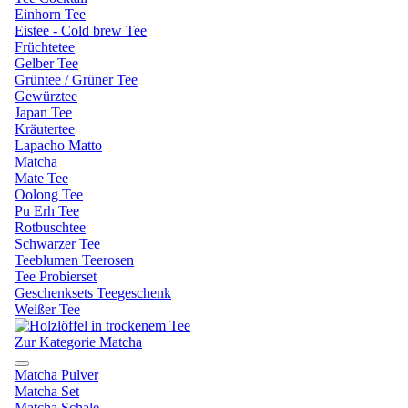
Einhorn Tee
Eistee - Cold brew Tee
Früchtetee
Gelber Tee
Grüntee / Grüner Tee
Gewürztee
Japan Tee
Kräutertee
Lapacho Matto
Matcha
Mate Tee
Oolong Tee
Pu Erh Tee
Rotbuschtee
Schwarzer Tee
Teeblumen Teerosen
Tee Probierset
Geschenksets Teegeschenk
Weißer Tee
Zur Kategorie Matcha
Matcha Pulver
Matcha Set
Matcha Schale