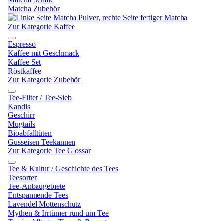
Matcha Zubehör
Zur Kategorie Kaffee
Espresso
Kaffee mit Geschmack
Kaffee Set
Röstkaffee
Zur Kategorie Zubehör
Tee-Filter / Tee-Sieb
Kandis
Geschirr
Mugtails
Bioabfalltüten
Gusseisen Teekannen
Zur Kategorie Tee Glossar
Tee & Kultur / Geschichte des Tees
Teesorten
Tee-Anbaugebiete
Entspannende Tees
Lavendel Mottenschutz
Mythen & Irrtümer rund um Tee