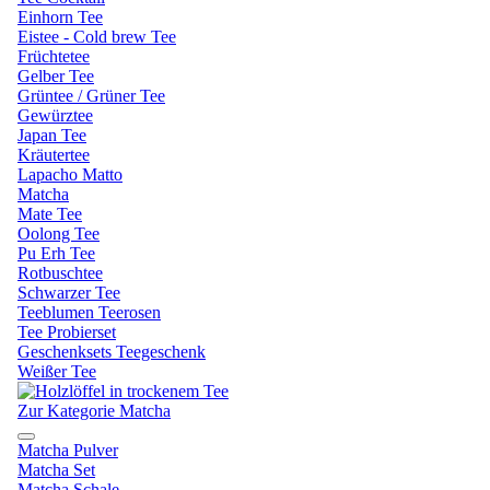
Einhorn Tee
Eistee - Cold brew Tee
Früchtetee
Gelber Tee
Grüntee / Grüner Tee
Gewürztee
Japan Tee
Kräutertee
Lapacho Matto
Matcha
Mate Tee
Oolong Tee
Pu Erh Tee
Rotbuschtee
Schwarzer Tee
Teeblumen Teerosen
Tee Probierset
Geschenksets Teegeschenk
Weißer Tee
Zur Kategorie Matcha
Matcha Pulver
Matcha Set
Matcha Schale