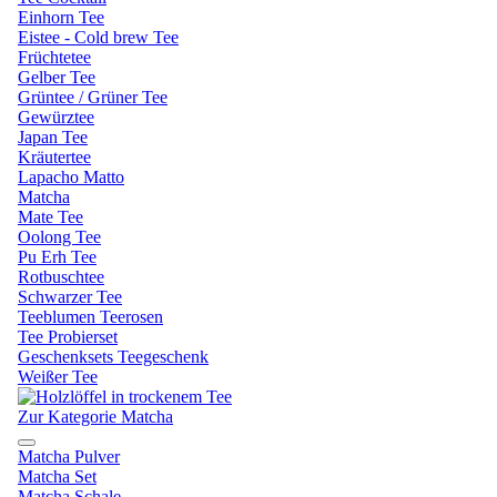
Einhorn Tee
Eistee - Cold brew Tee
Früchtetee
Gelber Tee
Grüntee / Grüner Tee
Gewürztee
Japan Tee
Kräutertee
Lapacho Matto
Matcha
Mate Tee
Oolong Tee
Pu Erh Tee
Rotbuschtee
Schwarzer Tee
Teeblumen Teerosen
Tee Probierset
Geschenksets Teegeschenk
Weißer Tee
Zur Kategorie Matcha
Matcha Pulver
Matcha Set
Matcha Schale