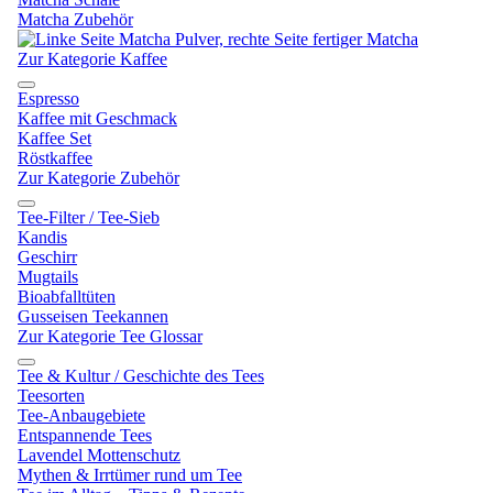
Matcha Zubehör
Zur Kategorie Kaffee
Espresso
Kaffee mit Geschmack
Kaffee Set
Röstkaffee
Zur Kategorie Zubehör
Tee-Filter / Tee-Sieb
Kandis
Geschirr
Mugtails
Bioabfalltüten
Gusseisen Teekannen
Zur Kategorie Tee Glossar
Tee & Kultur / Geschichte des Tees
Teesorten
Tee-Anbaugebiete
Entspannende Tees
Lavendel Mottenschutz
Mythen & Irrtümer rund um Tee