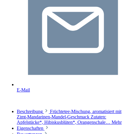
E-Mail
Beschreibung
Früchtetee-Mischung, aromatisiert mit
Zimt-Mandarinen-Mandel-Geschmack Zutaten:
Apfelstücke*, Hibiskusblüten*, Orangenschale…
Mehr
Eigenschaften