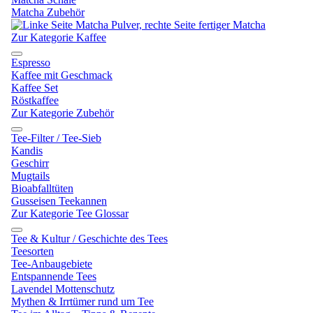
Matcha Zubehör
Zur Kategorie Kaffee
Espresso
Kaffee mit Geschmack
Kaffee Set
Röstkaffee
Zur Kategorie Zubehör
Tee-Filter / Tee-Sieb
Kandis
Geschirr
Mugtails
Bioabfalltüten
Gusseisen Teekannen
Zur Kategorie Tee Glossar
Tee & Kultur / Geschichte des Tees
Teesorten
Tee-Anbaugebiete
Entspannende Tees
Lavendel Mottenschutz
Mythen & Irrtümer rund um Tee