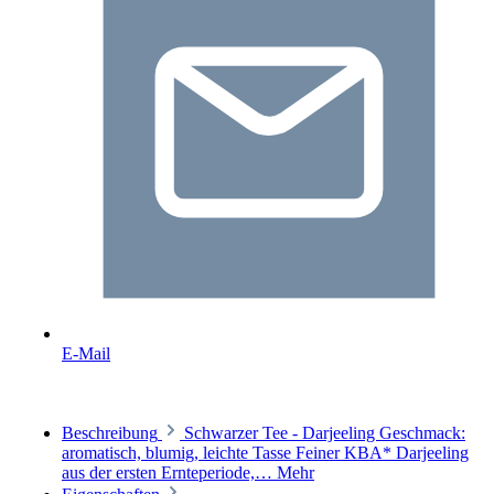
E-Mail
Beschreibung
Schwarzer Tee - Darjeeling Geschmack:
aromatisch, blumig, leichte Tasse Feiner KBA* Darjeeling
aus der ersten Ernteperiode,…
Mehr